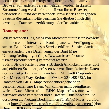
technischen Gründen erfolgt dies, indem diese Inhalte vom
Browser von anderen Servern geladen werden. In diesem
Zusammenhang werden die aktuell von Ihrem Browser
verwendete IP und der verwendete Browser des anfragenden
Systems übermittelt. Bitte beachten Sie diesbezüglich die
jeweiligen Datenschutzerklärungen der Drittanbieter.
Routenplaner
Wir verwenden Bing Maps von Microsoft auf unserer Webseite,
um Ihnen einen interaktiven Routenplaner zur Verfügung zu
stellen. Beim Nutzen dieses Service erklären Sie sich damit
einverstanden, dass Daten gemäß der Bing Maps
Nutzungsbedingungen (
https://www.microsoft.com/en-
us/maps/product/terms
) verarbeitet werden.
Sofern Sie die Karte nutzen, z.B. durch Anklicken unserer dort
aufgeführten Standorte, erfassen wir von Ihnen keinerlei Daten.
Ggf. erfasst jedoch das Unternehmen Microsoft Corporation,
One Microsoft Way, Redmond, WA 98052-6399 USA im
Rahmen von BING Maps personenbezogene oder
personenbeziehbare Daten. Wir können nicht beeinflussen
welche Daten Microsoft mit BING Maps erfasst, noch wie
Microsoft diese verarbeitet und auswertet. Bitte beachten Sie
deswegen die Nutzungsbedingungen für BING Maps, abrufbar
unter
https://privacy.microsoft.com/de-de/privacystatement/
(dort
Bereich BING anklicken).