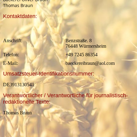
Thomas Braun
Kontaktdaten:
Anschrift:
Benzstraße. 8
76448 Würmersheim
Telefon:
+49 7245 86354
E-Mail:
baeckereibraun@aol.com
Umsatzsteuer-Identifikationsnummer:
DE3913130541
Verantwortlicher / Verantwortliche für journalistisch-
redaktionelle Texte:
Thomas Braun