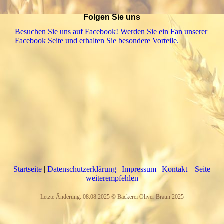
Folgen Sie uns
Besuchen Sie uns auf Facebook! Werden Sie ein Fan unserer
Facebook Seite und erhalten Sie besondere Vorteile.
Startseite
|
Datenschutzerklärung
|
Impressum
|
Kontakt
|
Seite
weiterempfehlen
Letzte Änderung: 08.08.2025 © Bäckerei Oliver Braun 2025