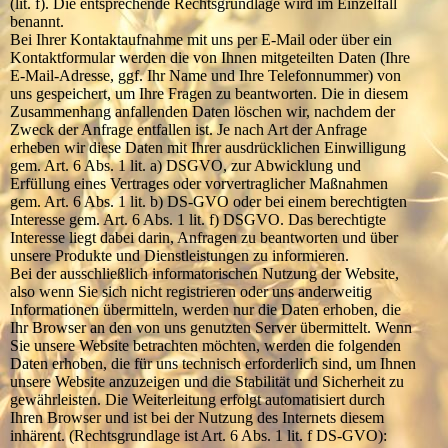
(lit. f). Die entsprechende Rechtsgrundlage wird im Einzelfall
benannt.
Bei Ihrer Kontaktaufnahme mit uns per E-Mail oder über ein
Kontaktformular werden die von Ihnen mitgeteilten Daten (Ihre
E-Mail-Adresse, ggf. Ihr Name und Ihre Telefonnummer) von
uns gespeichert, um Ihre Fragen zu beantworten. Die in diesem
Zusammenhang anfallenden Daten löschen wir, nachdem der
Zweck der Anfrage entfallen ist. Je nach Art der Anfrage
erheben wir diese Daten mit Ihrer ausdrücklichen Einwilligung
gem. Art. 6 Abs. 1 lit. a) DSGVO, zur Abwicklung und
Erfüllung eines Vertrages oder vorvertraglicher Maßnahmen
gem. Art. 6 Abs. 1 lit. b) DS-GVO oder bei einem berechtigten
Interesse gem. Art. 6 Abs. 1 lit. f) DSGVO. Das berechtigte
Interesse liegt dabei darin, Anfragen zu beantworten und über
unsere Produkte und Dienstleistungen zu informieren.
Bei der ausschließlich informatorischen Nutzung der Website,
also wenn Sie sich nicht registrieren oder uns anderweitig
Informationen übermitteln, werden nur die Daten erhoben, die
Ihr Browser an den von uns genutzten Server übermittelt. Wenn
Sie unsere Website betrachten möchten, werden die folgenden
Daten erhoben, die für uns technisch erforderlich sind, um Ihnen
unsere Website anzuzeigen und die Stabilität und Sicherheit zu
gewährleisten. Die Weiterleitung erfolgt automatisiert durch
Ihren Browser und ist bei der Nutzung des Internets diesem
inhärent. (Rechtsgrundlage ist Art. 6 Abs. 1 lit. f DS-GVO):