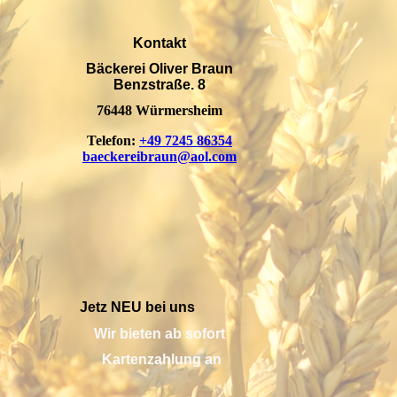
Kontakt
Bäckerei Oliver Braun
Benzstraße. 8
76448 Würmersheim
Telefon:
+49 7245 86354
baeckereibraun@aol.com
Jetz NEU bei uns
Wir bieten ab sofort
Kartenzahlung an