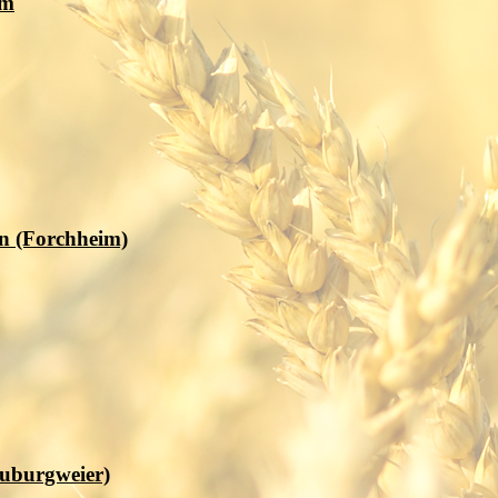
im
en (Forchheim)
euburgweier)