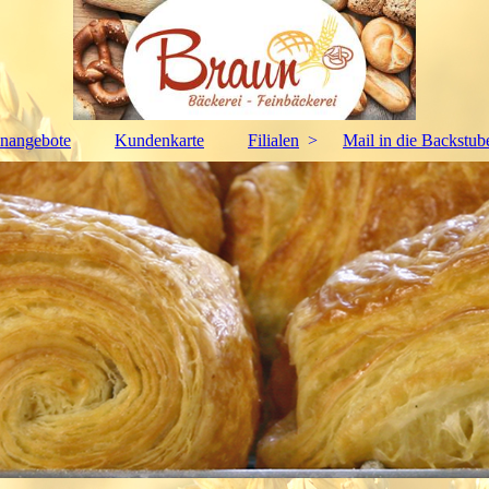
enangebote
Kundenkarte
Filialen
Mail in die Backstub